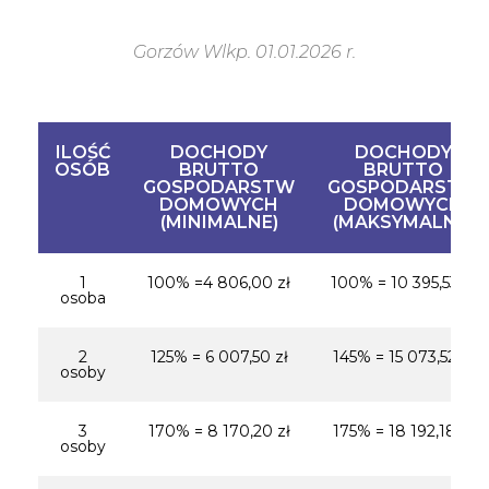
Gorzów Wlkp. 01.01.2026 r.
ILOŚĆ
DOCHODY
DOCHODY
OSÓB
BRUTTO
BRUTTO
GOSPODARSTW
GOSPODARSTW
DOMOWYCH
DOMOWYCH
(MINIMALNE)
(MAKSYMALNE)
1
100% =4 806,00 zł
100% = 10 395,53 zł
osoba
2
125% = 6 007,50 zł
145% = 15 073,52 zł
osoby
3
170% = 8 170,20 zł
175% = 18 192,18 zł
osoby