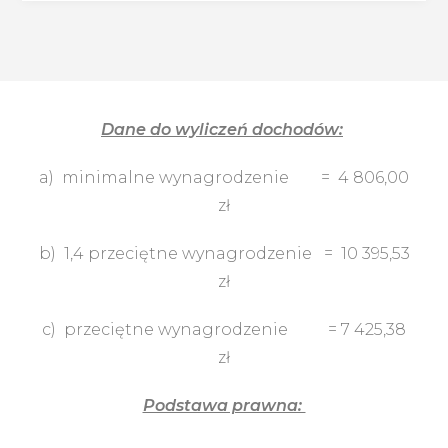
Dane do wyliczeń dochodów:
a)
minimalne wynagrodzenie
= 4 806
,00
zł
b)
1,4 przeciętne wynagrodzenie
= 10 395
,53
zł
c)
przeciętne wynagrodzenie
= 7 425
,38
zł
Podstawa prawna: