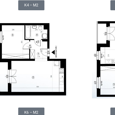
K4 – M2
K6 – M2