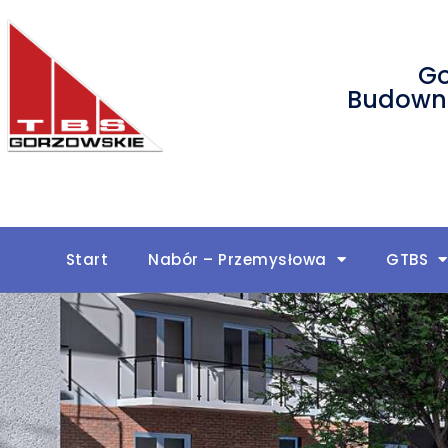
Go
Budownic
Start
Nabór – Przemysłowa
GTBS