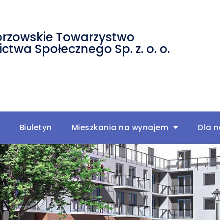
rzowskie Towarzystwo
twa Społecznego Sp. z. o. o.
Biuletyn
Mieszkania na wynajem
Dla 