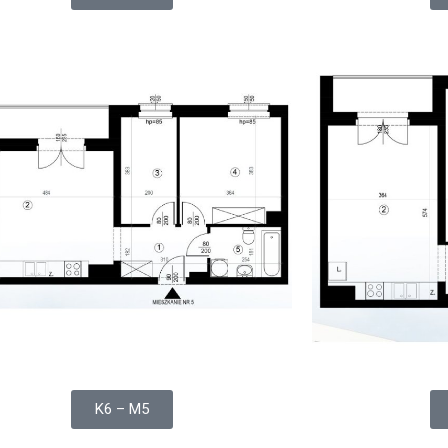
K6 – M5