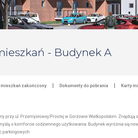
mieszkań - Budynek A
ł mieszkań zakończony
Dokumenty do pobrania
Karty m
przy ul. Przemysłowej/Prostej w Gorzowie Wielkopolskim. Znajdują się
 myślą o komforcie codziennego użytkowania. Budynek wyróżnia się no
c parkingowych.