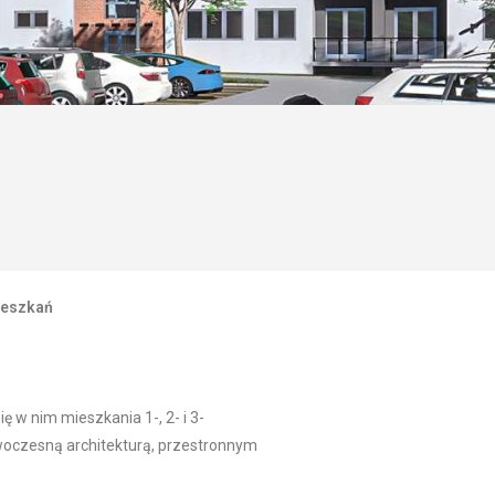
ieszkań
 w nim mieszkania 1-, 2- i 3-
woczesną architekturą, przestronnym