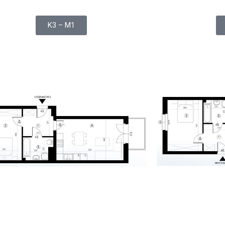
K3 – M1