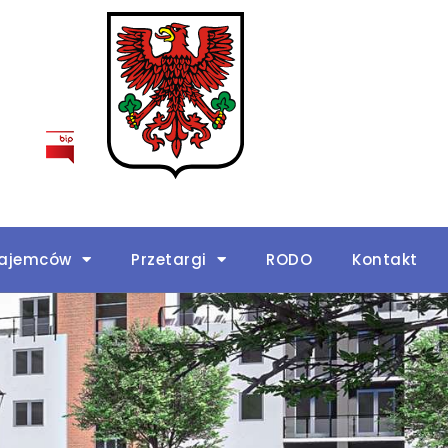
najemców
Przetargi
RODO
Kontakt