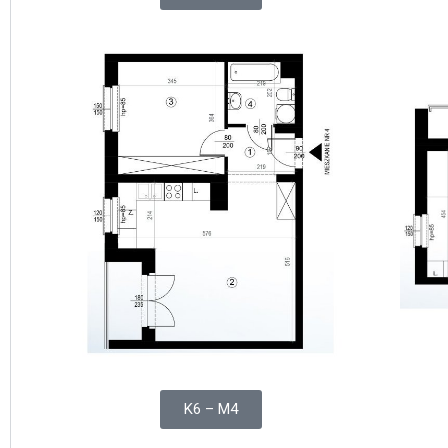
K6 – M4