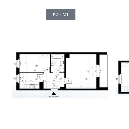
K2 – M1