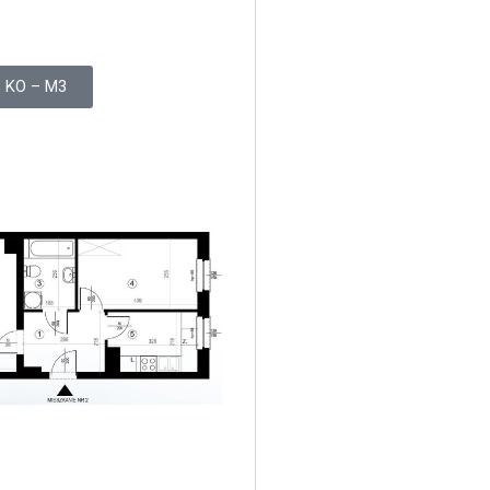
KO – M3