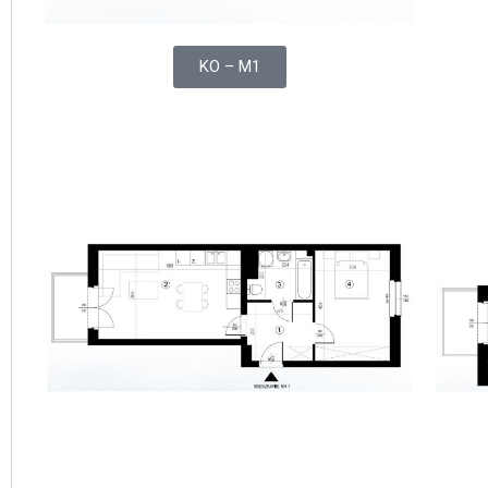
KO – M1