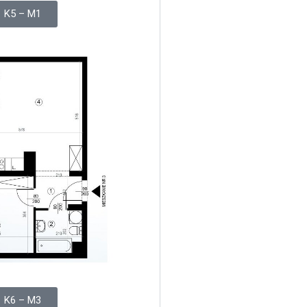
K5 – M1
K6 – M3