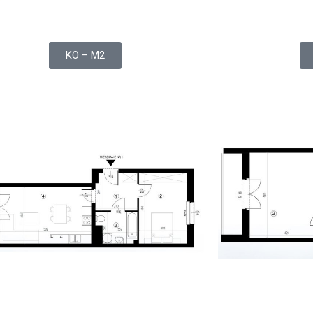
KO – M2