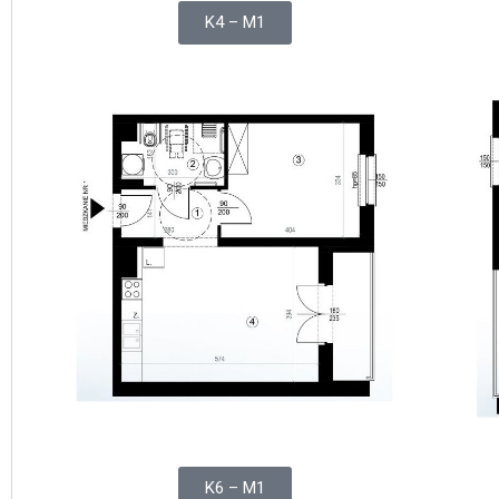
K4 – M1
K6 – M1