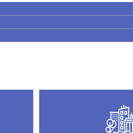
Przejdź do kart mieszk
domowego.
ospodarstwa
mieszkania najlepiej odpowiadającą potr
ć kategorię
szczegółowy rzut lokalu. Informacje te po