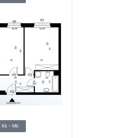
K6 – M6