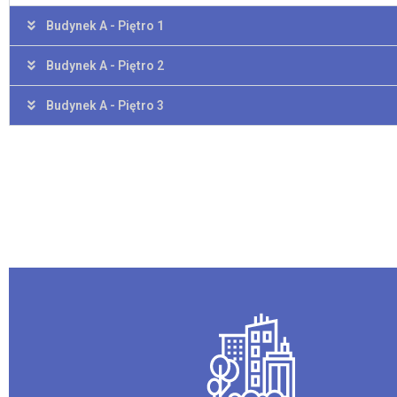
Budynek A - Piętro 1
Budynek A - Piętro 2
Budynek A - Piętro 3
Przejdź do kart mieszkań Budynku A
domowego.
mieszkania najlepiej odpowiadającą potrzebom przyszłego g
szczegółowy rzut lokalu. Informacje te pomogą Państwu wybra