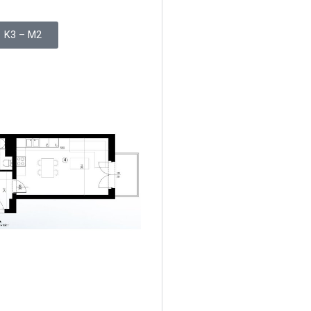
K3 – M2